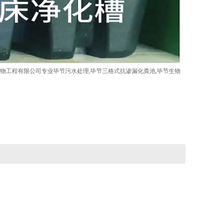
物工程有限公司专业毕节污水处理,毕节三格式抗渗漏化粪池,毕节生物