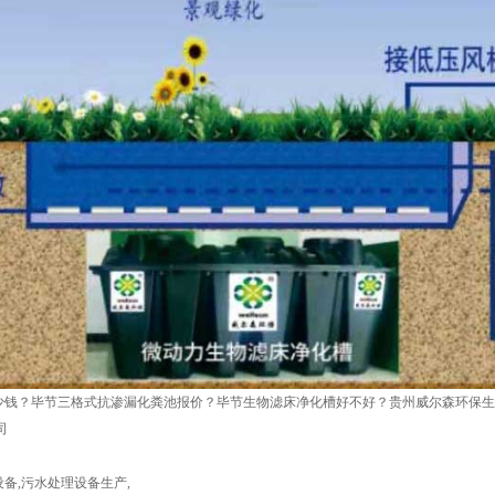
少钱？毕节三格式抗渗漏化粪池报价？毕节生物滤床净化槽好不好？贵州威尔森环保生
司
设备
,
污水处理设备生产
,