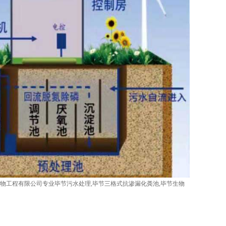
物工程有限公司专业毕节污水处理,毕节三格式抗渗漏化粪池,毕节生物