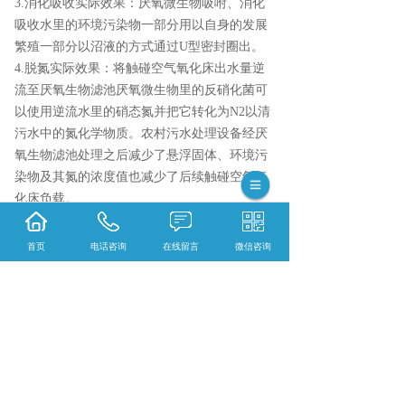
3.消化吸收实际效果：厌氧微生物吸咐、消化
吸收水里的环境污染物一部分用以自身的发展
繁殖一部分以沼液的方式通过U型密封圈出。
4.脱氮实际效果：将触碰空气氧化床出水量逆
流至厌氧生物滤池厌氧微生物里的反硝化菌可
以使用逆流水里的硝态氮并把它转化为N2以清
污水中的氮化学物质。农村污水处理设备经厌
氧生物滤池处理之后减少了悬浮固体、环境污
染物及其氮的浓度值也减少了后续触碰空气氧
化床负载。
首页
电话咨询
在线留言
微信咨询
毕节污水处理多少钱？毕节三格式抗渗漏化粪
池报价？毕节生物滤床净化槽好不好？贵州威