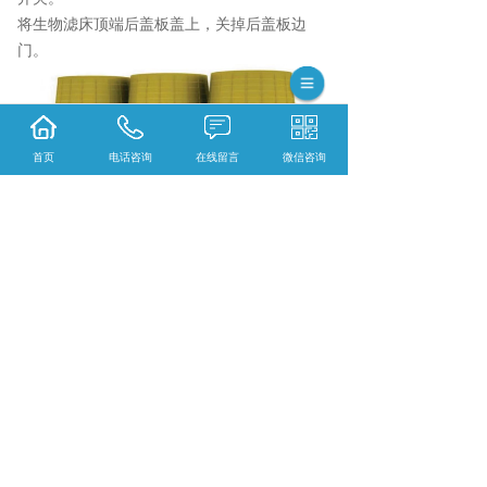
将生物滤床顶端后盖板盖上，关掉后盖板边
门。
首页
电话咨询
在线留言
微信咨询
毕节污水处理多少钱？毕节三格式抗渗漏化粪
池报价？毕节生物滤床净化槽好不好？贵州威
尔森环保生物工程有限公司专业毕节污水处理,
毕节三格式抗渗漏化粪池,毕节生物滤床净化槽,
的公司
相关标签：
生物滤床
,
生物滤床价格
,
上一条：
毕节微动力净化槽的安装方法
下一条：
毕节污水处理基本要求